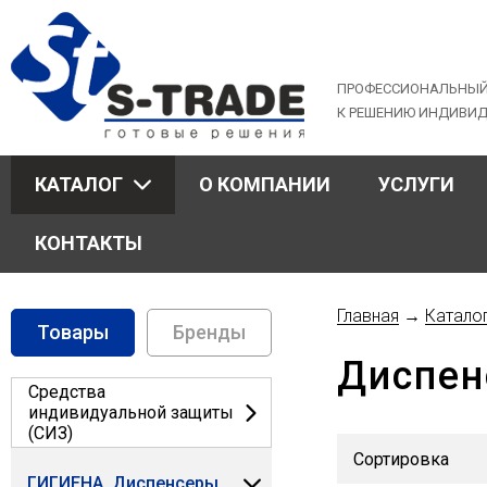
Jump
to
navigation
ПРОФЕССИОНАЛЬНЫЙ
К РЕШЕНИЮ ИНДИВИ
КАТАЛОГ
О КОМПАНИИ
УСЛУГИ
КОНТАКТЫ
Главная
→
Катало
Товары
Бренды
Вы
Диспен
здесь
Средства
индивидуальной защиты
(СИЗ)
ГИГИЕНА. Диспенсеры