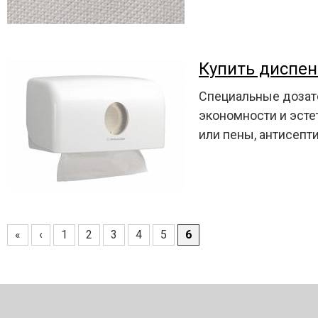
Купить диспен
Специальные дозато
экономности и эсте
или пены, антисепт
«
‹
1
2
3
4
5
6
Страницы