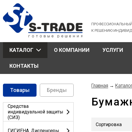
Jump
to
navigation
ПРОФЕССИОНАЛЬНЫЙ
К РЕШЕНИЮ ИНДИВИ
КАТАЛОГ
О КОМПАНИИ
УСЛУГИ
КОНТАКТЫ
Главная
→
Катало
Товары
Бренды
Вы
Бумажн
здесь
Средства
индивидуальной защиты
(СИЗ)
ГИГИЕНА. Диспенсеры