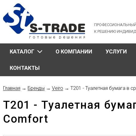
Jump
to
navigation
ПРОФЕССИОНАЛЬНЫЙ
К РЕШЕНИЮ ИНДИВИ
КАТАЛОГ
О КОМПАНИИ
УСЛУГИ
КОНТАКТЫ
Главная
→
Бренды
→
Veiro
→
T201 - Туалетная бумага в ср
Вы
T201 - Туалетная бумаг
здесь
Comfort