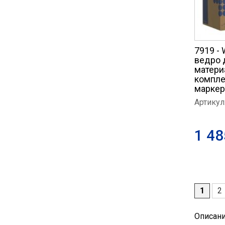
7919 -
ведро 
материа
компле
маркер
Артикул
1 48
1
2
Стра
Описан