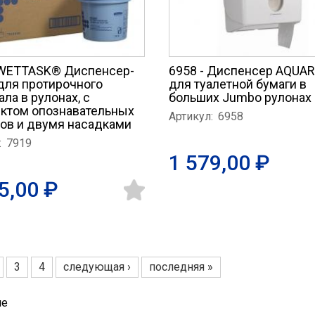
 WETTASK® Диспенсер-
6958 - Диспенсер AQUA
для протирочного
для туалетной бумаги в
ла в рулонах, с
больших Jumbo рулонах
ктом опознавательных
Артикул:
6958
ов и двумя насадками
:
7919
1 579,00 ₽
5,00 ₽
3
4
следующая ›
последняя »
ницы
ие