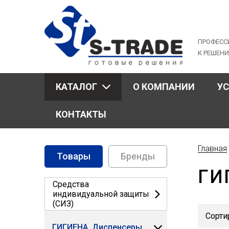
Jump
to
navigation
ПРОФЕСС
К РЕШЕН
КАТАЛОГ
О КОМПАНИИ
У
КОНТАКТЫ
Главная
Товары
Бренды
Вы
ГИ
здес
Средства
индивидуальной защиты
(СИЗ)
ГИГИЕНА. Диспенсеры