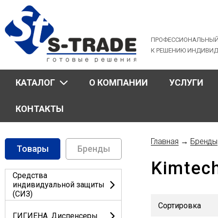
Jump
to
navigation
ПРОФЕССИОНАЛЬНЫЙ
К РЕШЕНИЮ ИНДИВИ
КАТАЛОГ
О КОМПАНИИ
УСЛУГИ
КОНТАКТЫ
Главная
→
Бренды
Товары
Бренды
Вы
Kimtec
здесь
Средства
индивидуальной защиты
(СИЗ)
ГИГИЕНА. Диспенсеры