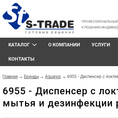
Jump
to
navigation
ПРОФЕССИОНАЛЬНЫЙ
К РЕШЕНИЮ ИНДИВИ
КАТАЛОГ
О КОМПАНИИ
УСЛУГИ
КОНТАКТЫ
Главная
→
Бренды
→
Aquarius
→
6955 - Диспенсер с локт
Вы
6955 - Диспенсер с л
здесь
мытья и дезинфекции