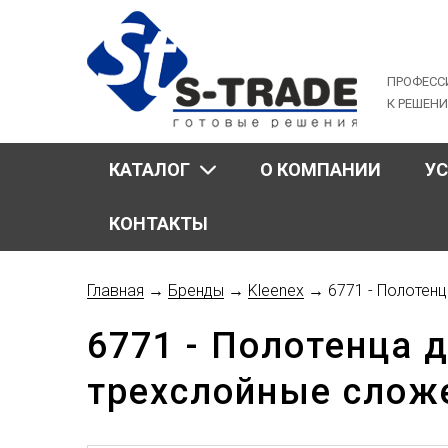
Jump
to
navigation
ПРОФЕСС
К РЕШЕН
КАТАЛОГ
О КОМПАНИИ
У
КОНТАКТЫ
Главная
→
Бренды
→
Kleenex
→
6771 - Полотен
Вы
6771 - Полотенца 
здесь
трехслойные слож