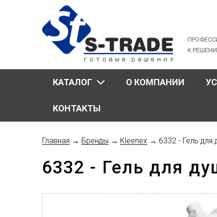
Jump
to
navigation
ПРОФЕСС
К РЕШЕН
КАТАЛОГ
О КОМПАНИИ
У
КОНТАКТЫ
Главная
→
Бренды
→
Kleenex
→
6332 - Гель для
Вы
6332 - Гель для д
здесь