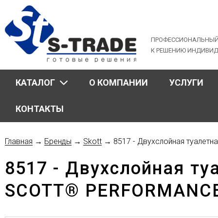
Jump
to
navigation
ПРОФЕССИОНАЛЬНЫЙ
К РЕШЕНИЮ ИНДИВИ
КАТАЛОГ
О КОМПАНИИ
УСЛУГИ
КОНТАКТЫ
Главная
→
Бренды
→
Skott
→
8517 - Двухслойная туалетн
Вы
8517 - Двухслойная ту
здесь
SCOTT® PERFORMANCE,