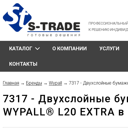
Jump
to
navigation
ПРОФЕССИОНАЛЬНЫЙ
К РЕШЕНИЮ ИНДИВИ
КАТАЛОГ
О КОМПАНИИ
УСЛУГИ
КОНТАКТЫ
Главная
→
Бренды
→
Wypall
→
7317 - Двухслойные бумаж
Вы
7317 - Двухслойные б
здесь
WYPALL® L20 EXTRA в 